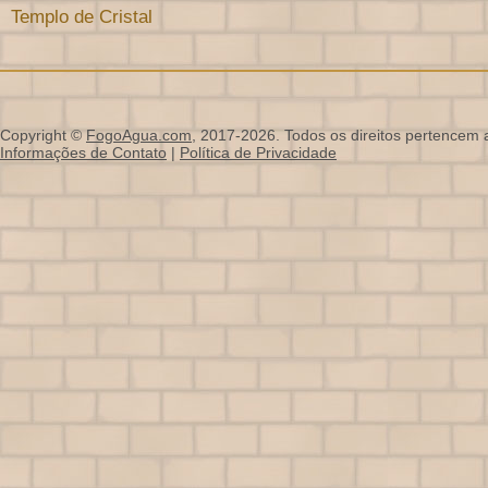
Templo de Cristal
Copyright ©
FogoAgua.com
, 2017-2026. Todos os direitos pertencem a
Informações de Contato
|
Política de Privacidade