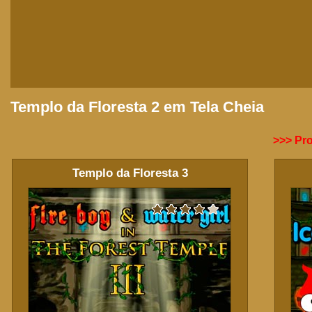
Templo da Floresta 2 em Tela Cheia
>>> Pr
Templo da Floresta 3